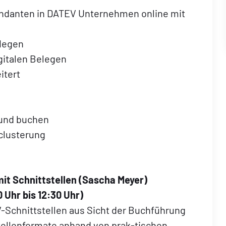
ndanten in DATEV Unternehmen online mit
flegen
gitalen Belegen
itert
 und buchen
clusterung
it Schnittstellen (
Sascha Meyer
)
0 Uhr bis 12:30 Uhr)
V-Schnittstellen aus Sicht der Buchführung
tellenformate anhand von prak-tischen