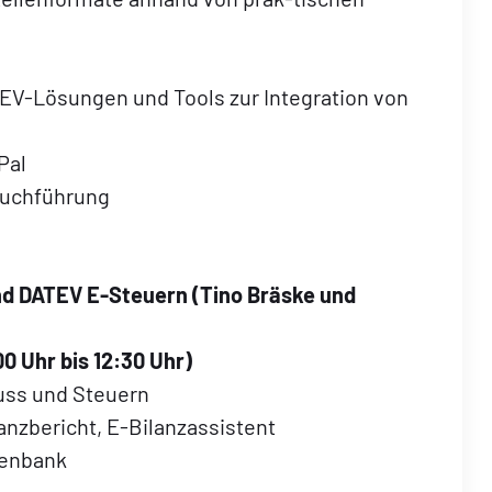
d
EV-Lösungen und Tools zur Integration von
Pal
zbuchführung
nd DATEV E-Steuern (
Tino Bräske und
00 Uhr bis 12:30 Uhr)
uss und Steuern
nanzbericht, E-Bilanzassistent
tenbank