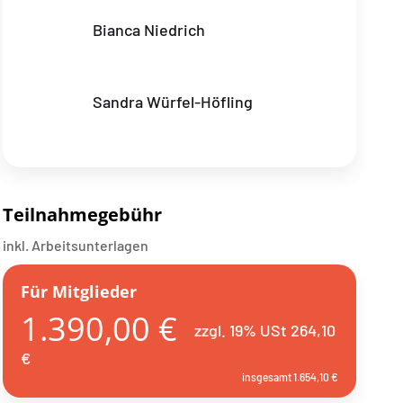
Bianca Niedrich
Sandra Würfel-Höfling
Teilnahmegebühr
inkl. Arbeitsunterlagen
Für Mitglieder
1.390,00 €
zzgl. 19% USt 264,10
€
insgesamt 1.654,10 €