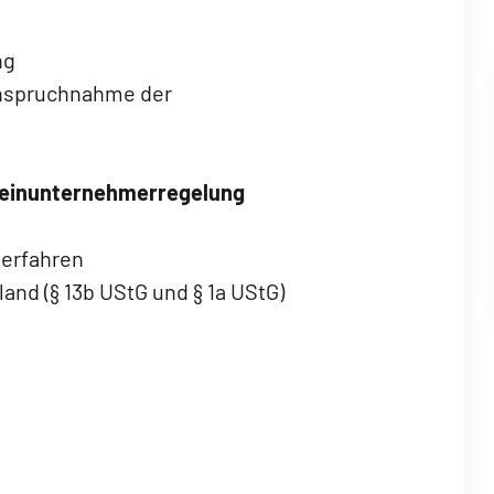
ng
anspruchnahme der
d
 Kleinunternehmerregelung
verfahren
and (§ 13b UStG und § 1a UStG)